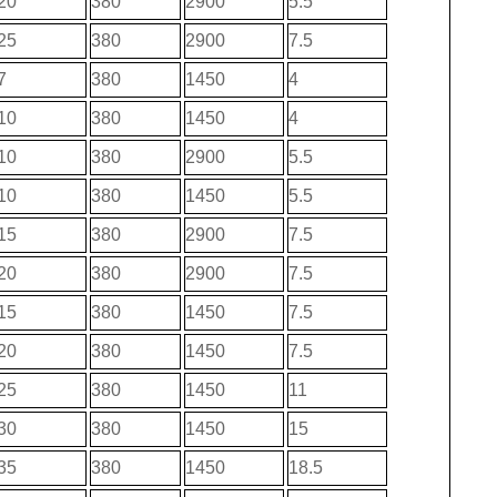
20
380
2900
5.5
25
380
2900
7.5
7
380
1450
4
10
380
1450
4
10
380
2900
5.5
10
380
1450
5.5
15
380
2900
7.5
20
380
2900
7.5
15
380
1450
7.5
20
380
1450
7.5
25
380
1450
11
30
380
1450
15
35
380
1450
18.5