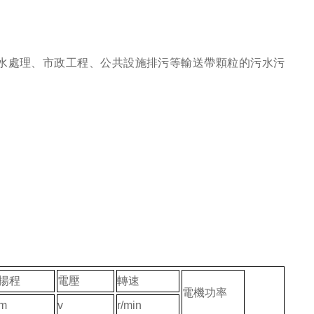
水處理、市政工程、公共設施排污等輸送帶顆粒的污水污
揚程
電壓
轉速
電機功率
m
v
r/min