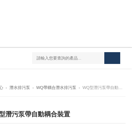
CDLF不銹鋼多級泵
CDLF不銹鋼立式沖壓泵
KCB
心
-
潛水排污泵
-
WQ帶耦合潛水排污泵
-
WQ型潛污泵帶自動耦合裝置
Q型潛污泵帶自動耦合裝置