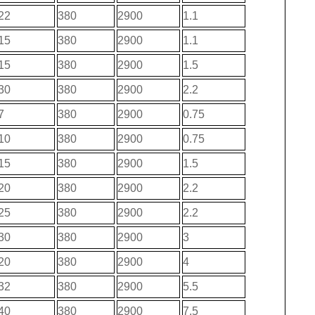
22
380
2900
1.1
15
380
2900
1.1
15
380
2900
1.5
30
380
2900
2.2
7
380
2900
0.75
10
380
2900
0.75
15
380
2900
1.5
20
380
2900
2.2
25
380
2900
2.2
30
380
2900
3
20
380
2900
4
32
380
2900
5.5
40
380
2900
7.5