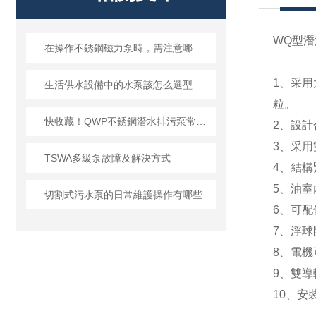
WQ型
在操作不銹鋼磁力泵時，需注意哪些問題？
1
、采用
生活供水設備中的水泵該怎么選型
粒。
快收藏！QWP不銹鋼潛水排污泵常見故障的對應解決妙招
2
、設計
3
、采用
TSWA多級泵故障及解決方式
4
、結構
5
、油室
切割式污水泵的日常維護操作有哪些
6
、可配
7
、浮球
8
、電機
9
、雙導
10
、安