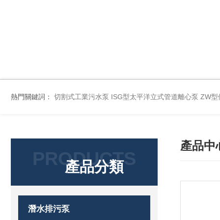
熱門關鍵詞：
切割式工業污水泵
ISG型太平洋立式管道離心泵
ZW
產品中
PRODUCTS
產品分類
潛水排污泵