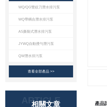
WQ/QG雙絞刀潛水排污泵
WQ帶耦合潛水排污泵
AS撕裂式潛水排污泵
JYWQ自動攪勻潛污泵
QW潛水排污泵
查看全部產品 >>
ARTICLE
相關文章
產品