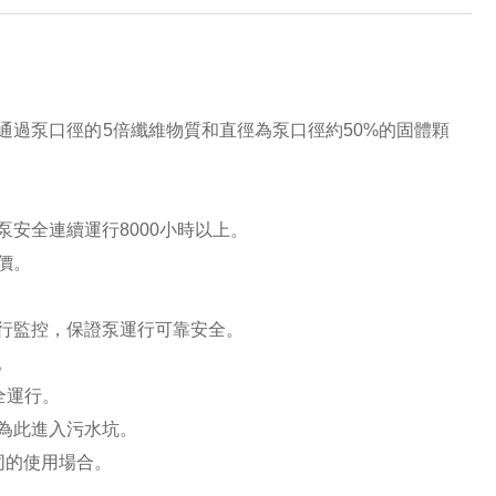
通過泵口徑的
5
倍纖維物質和直徑為泵口徑約
50%
的固體顆
泵安全連續運行
8000
小時以上。
價。
行監控，保證泵運行可靠安全。
。
全運行。
為此進入污水坑。
同的使用場合。