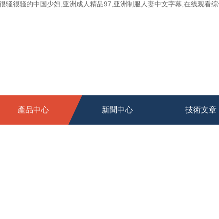
骚很骚的中国少妇,亚洲成人精品97,亚洲制服人妻中文字幕,在线观看综合
產品中心
新聞中心
技術文章