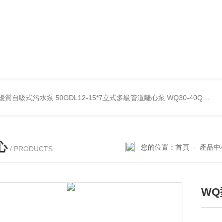
型優質自吸式污水泵
50GDL12-15*7立式多級管道離心泵
WQ30-40QG優質雙絞刀切割式污水泵
心
您的位置：
首頁
-
產品中
/ PRODUCTS
W