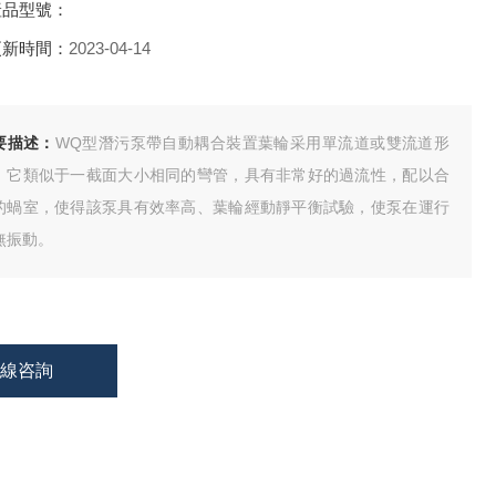
產品型號：
更新時間：
2023-04-14
要描述：
WQ型潛污泵帶自動耦合裝置葉輪采用單流道或雙流道形
，它類似于一截面大小相同的彎管，具有非常好的過流性，配以合
的蝸室，使得該泵具有效率高、葉輪經動靜平衡試驗，使泵在運行
無振動。
在線咨詢