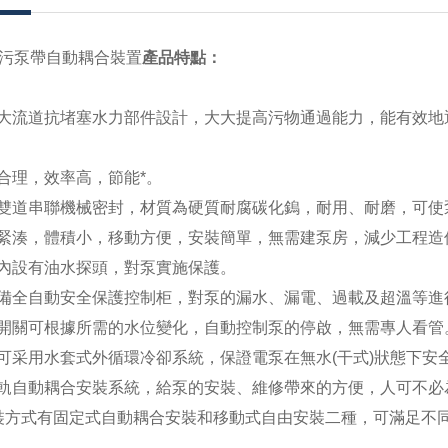
潛污泵帶自動耦合裝置
產品特點：
大流道抗堵塞水力部件設計，大大提高污物通過能力，能有效地
合理，效率高，節能*。
雙道串聯機械密封，材質為硬質耐腐碳化鎢，耐用、耐磨，可使
緊湊，體積小，移動方便，安裝簡單，無需建泵房，減少工程造
內設有油水探頭，對泵實施保護。
備全自動安全保護控制柜，對泵的漏水、漏電、過載及超溫等進
開關可根據所需的水位變化，自動控制泵的停啟，無需專人看管
可采用水套式外循環冷卻系統，保證電泵在無水
(
干式
)
狀態下安
軌自動耦合安裝系統，給泵的安裝、維修帶來的方便，人可不必
裝方式有固定式自動耦合安裝和移動式自由安裝二種，可滿足不