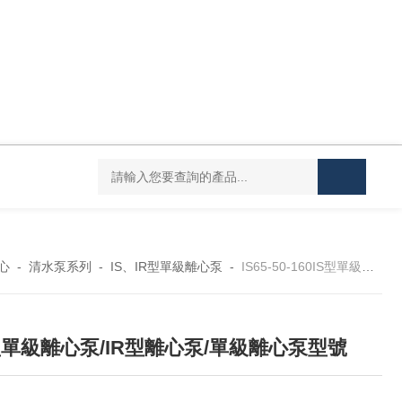
CDLF不銹鋼多級泵
CDLF不銹鋼立式沖壓泵
KCB
心
-
清水泵系列
-
IS、IR型單級離心泵
-
IS65-50-160IS型單級離心泵/IR型離心泵/單級離心泵型號
型單級離心泵/IR型離心泵/單級離心泵型號