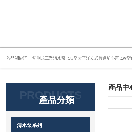
熱門關鍵詞：
切割式工業污水泵
ISG型太平洋立式管道離心泵
ZW
產品中
PRODUCTS
產品分類
清水泵系列