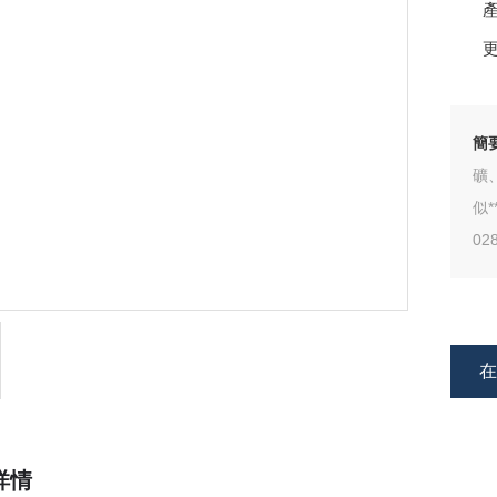
簡
礦
似
0
泵
詳情