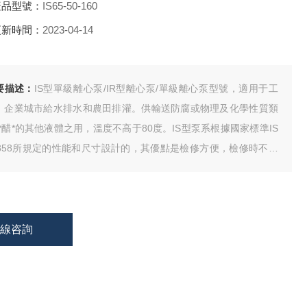
產品型號：
IS65-50-160
更新時間：
2023-04-14
要描述：
IS型單級離心泵/IR型離心泵/單級離心泵型號，適用于工
、企業城市給水排水和農田排灌。供輸送防腐或物理及化學性質類
**醋*的其他液體之用，溫度不高于80度。IS型泵系根據國家標準IS
2858所規定的性能和尺寸設計的，其優點是檢修方便，檢修時不動
體。
在線咨詢