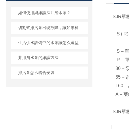
如何使用與維護深井潛水泵？
IS.IR
單
切割式排污泵出現故障，該如果檢修？
IS (IR
生活供水設備中的水泵該怎么選型
IS –
井用潛水泵的維護方法
IR –
80 –
排污泵怎么耦合安裝
65 –
160 –
A –
葉
IS.IR
單