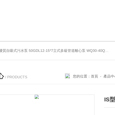
型優質自吸式污水泵
50GDL12-15*7立式多級管道離心泵
WQ30-40QG優質雙絞刀切割式污水泵
心
您的位置：
首頁
-
產品中
/ PRODUCTS
IS