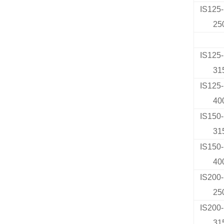
IS125-
25
IS125-
31
IS125-
40
IS150-
31
IS150-
40
IS200-
25
IS200-
31