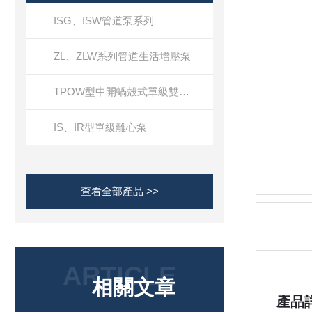
ISG、ISW管道泵系列
ZL、ZLW系列管道生活增壓泵
TPOW型中開蝸殼式單級雙吸離心泵
IS、IR型單級離心泵
查看全部產品 >>
ARTICLE
相關文章
產品