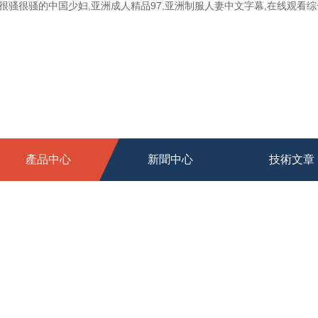
骚很骚的中国少妇,亚洲成人精品97,亚洲制服人妻中文字幕,在线观看综合
產品中心
新聞中心
技術文章